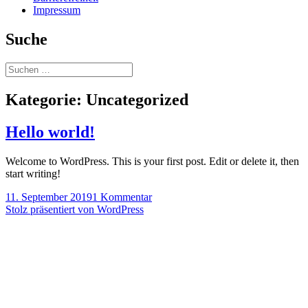
Impressum
Suche
Suchen
nach:
Kategorie:
Uncategorized
Hello world!
Welcome to WordPress. This is your first post. Edit or delete it, then
start writing!
Veröffentlicht
zu
11. September 2019
1 Kommentar
am
Hello
Stolz präsentiert von WordPress
world!