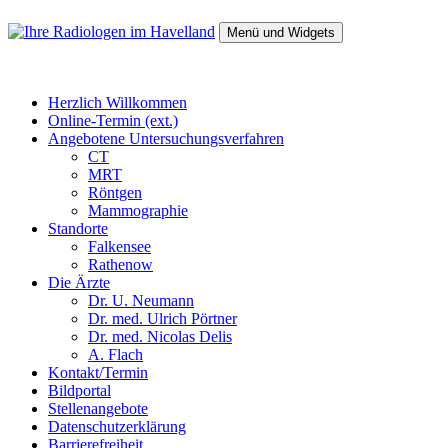
Zum
Inhalt
Menü und Widgets
springen
Ihre Radiologen im Havelland
Falkensee, Rathenow
Herzlich Willkommen
Online-Termin (ext.)
Angebotene Untersuchungsverfahren
CT
MRT
Röntgen
Mammographie
Standorte
Falkensee
Rathenow
Die Ärzte
Dr. U. Neumann
Dr. med. Ulrich Pörtner
Dr. med. Nicolas Delis
A. Flach
Kontakt/Termin
Bildportal
Stellenangebote
Datenschutzerklärung
Barrierefreiheit