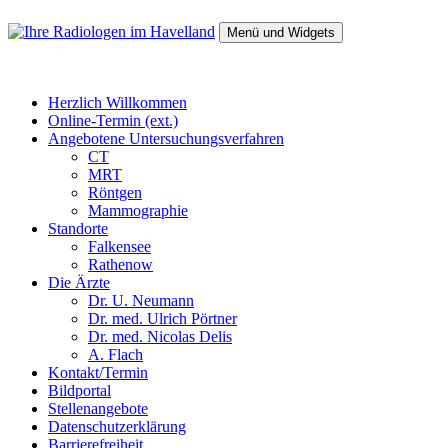
Zum
Inhalt
Menü und Widgets
springen
Ihre Radiologen im Havelland
Falkensee, Rathenow
Herzlich Willkommen
Online-Termin (ext.)
Angebotene Untersuchungsverfahren
CT
MRT
Röntgen
Mammographie
Standorte
Falkensee
Rathenow
Die Ärzte
Dr. U. Neumann
Dr. med. Ulrich Pörtner
Dr. med. Nicolas Delis
A. Flach
Kontakt/Termin
Bildportal
Stellenangebote
Datenschutzerklärung
Barrierefreiheit